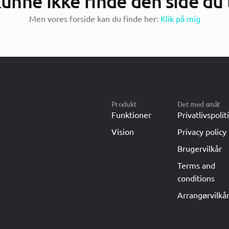
kunne ikke finde den side du
Men vores forside kan du finde her:
Klik på mig
Produkt
Det med småt
Funktioner
Privatlivspolit
Vision
Privacy policy
Brugervilkår
Terms and
conditions
Arrangørvilkå