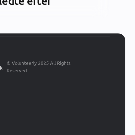
 ledte efter
© Volunteerly 2025 All Rights
ik
Reserved.
r