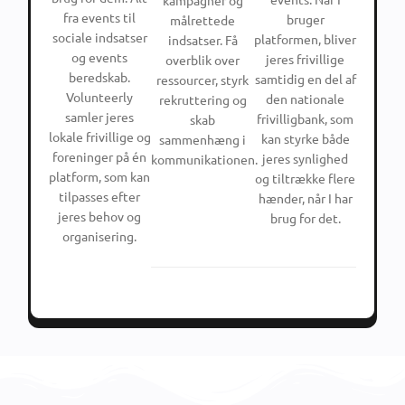
fra events til
bruger
målrettede
sociale indsatser
platformen, bliver
indsatser. Få
og events
jeres frivillige
overblik over
beredskab.
samtidig en del af
ressourcer, styrk
Volunteerly
den nationale
rekruttering og
samler jeres
frivilligbank, som
skab
lokale frivillige og
kan styrke både
sammenhæng i
foreninger på én
jeres synlighed
kommunikationen.
platform, som kan
og tiltrække flere
tilpasses efter
hænder, når I har
jeres behov og
brug for det.
organisering.