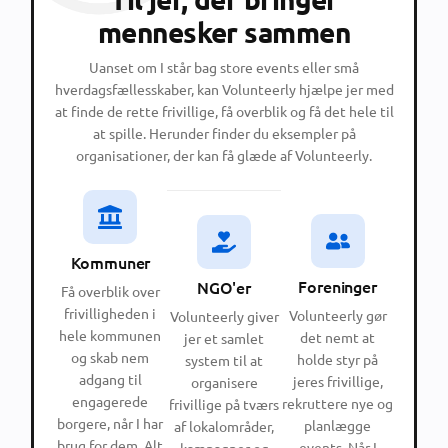
mennesker sammen
Uanset om I står bag store events eller små
hverdagsfællesskaber, kan Volunteerly hjælpe jer med
at finde de rette frivillige, få overblik og få det hele til
at spille. Herunder finder du eksempler på
organisationer, der kan få glæde af Volunteerly.
Kommuner
Foreninger
NGO'er
Få overblik over
frivilligheden i
Volunteerly gør
Volunteerly giver
hele kommunen
det nemt at
jer et samlet
og skab nem
holde styr på
system til at
adgang til
jeres frivillige,
organisere
engagerede
rekruttere nye og
frivillige på tværs
borgere, når I har
planlægge
af lokalområder,
brug for dem. Alt
events. Når I
kampagner og